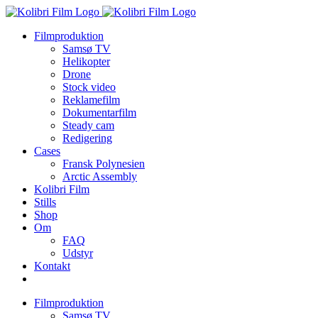
Skip
to
Filmproduktion
content
Samsø TV
Helikopter
Drone
Stock video
Reklamefilm
Dokumentarfilm
Steady cam
Redigering
Cases
Fransk Polynesien
Arctic Assembly
Kolibri Film
Stills
Shop
Om
FAQ
Udstyr
Kontakt
Filmproduktion
Samsø TV