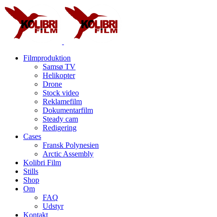
Skip
to
content
Filmproduktion
Samsø TV
Helikopter
Drone
Stock video
Reklamefilm
Dokumentarfilm
Steady cam
Redigering
Cases
Fransk Polynesien
Arctic Assembly
Kolibri Film
Stills
Shop
Om
FAQ
Udstyr
Kontakt