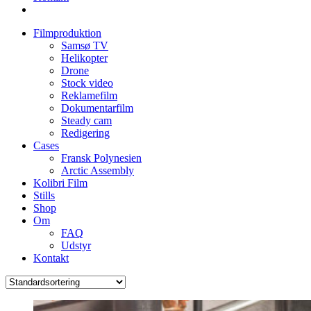
Filmproduktion
Samsø TV
Helikopter
Drone
Stock video
Reklamefilm
Dokumentarfilm
Steady cam
Redigering
Cases
Fransk Polynesien
Arctic Assembly
Kolibri Film
Stills
Shop
Om
FAQ
Udstyr
Kontakt