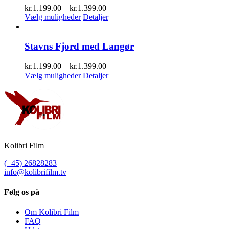
Prisinterval:
kr.
1.199.00
–
kr.
1.399.00
kr.1.199.00
Vælg muligheder
Detaljer
til
kr.1.399.00
Stavns Fjord med Langør
Prisinterval:
kr.
1.199.00
–
kr.
1.399.00
kr.1.199.00
Vælg muligheder
Detaljer
til
kr.1.399.00
Kolibri Film
(+45) 26828283
info@kolibrifilm.tv
Følg os på
Om Kolibri Film
FAQ