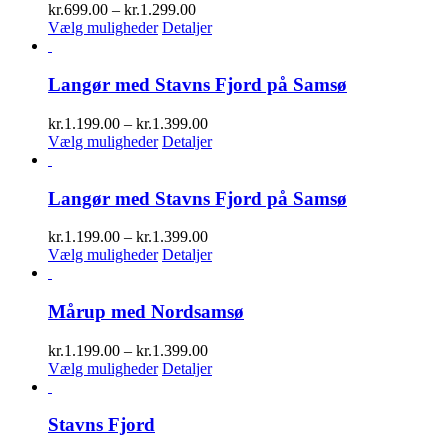
Prisinterval:
kr.
699.00
–
kr.
1.299.00
kr.699.00
Vælg muligheder
Detaljer
til
kr.1.299.00
Langør med Stavns Fjord på Samsø
Prisinterval:
kr.
1.199.00
–
kr.
1.399.00
kr.1.199.00
Vælg muligheder
Detaljer
til
kr.1.399.00
Langør med Stavns Fjord på Samsø
Prisinterval:
kr.
1.199.00
–
kr.
1.399.00
kr.1.199.00
Vælg muligheder
Detaljer
til
kr.1.399.00
Mårup med Nordsamsø
Prisinterval:
kr.
1.199.00
–
kr.
1.399.00
kr.1.199.00
Vælg muligheder
Detaljer
til
kr.1.399.00
Stavns Fjord